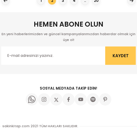
1
2
3
4
..
20
u
n
HEMEN ABONE OLUN
En yeni haberlerimizden ve güncel kampanyalarımızdan haberdar olmak için
üye ol!
KAYDET
SOSYAL MEDYADA TAKİP EDİN!
iş
ü
sakinkitap.com 2021 TÜM HAKLARI SAKLIDIR.
Doğan