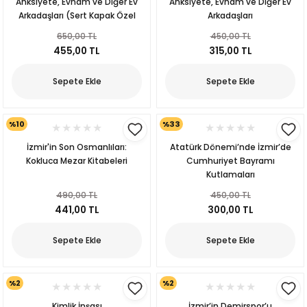
Anksiyete, Evham ve Diğer Ev
Anksiyete, Evham ve Diğer Ev
Arkadaşları (Sert Kapak Özel
Arkadaşları
Edisyon)
650,00 TL
450,00 TL
455,00 TL
315,00 TL
Sepete Ekle
Sepete Ekle
%10
%33
İzmir'in Son Osmanlıları:
Atatürk Dönemi’nde İzmir’de
Kokluca Mezar Kitabeleri
Cumhuriyet Bayramı
Kutlamaları
490,00 TL
450,00 TL
441,00 TL
300,00 TL
Sepete Ekle
Sepete Ekle
kıl
%2
%2
Kimlik İnşası
İzmir’in Demirspor’u