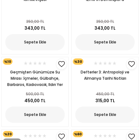
350,00 TL
350,00 TL
343,00 TL
343,00 TL
Sepete Ekle
Sepete Ekle
%10
%30
p
Geçmişten Günümüze Su
Defterler 3: Antropoloji ve
Mirası :İçmeler, Gülbahçe,
Almanya Tarihi Notları
Barbaros, Kadıovacık, Ildırı Yer
Altı Suyu Rotası
500,00 TL
450,00 TL
lu
450,00 TL
315,00 TL
r
Sepete Ekle
Sepete Ekle
%20
%60