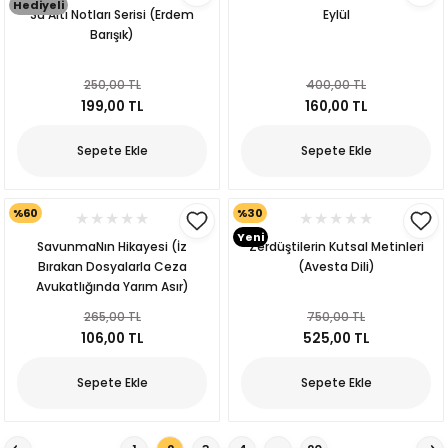
Hediyeli
Su Altı Notları Serisi (Erdem
Eylül
Barışık)
250,00 TL
400,00 TL
199,00 TL
160,00 TL
Sepete Ekle
Sepete Ekle
%60
%30
Yeni
SavunmaNın Hikayesi (İz
Zerdüştilerin Kutsal Metinleri
Orbay
Bırakan Dosyalarla Ceza
(Avesta Dili)
Avukatlığında Yarım Asır)
265,00 TL
750,00 TL
106,00 TL
525,00 TL
Sepete Ekle
Sepete Ekle
ak