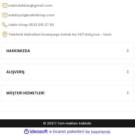
sakindukkan@gmail.com
edebiyat@sakinkitap.com
Sakin Kitap 0532 015 27 50
Teleferik Mahallesi Enverpaşa Sokak No:14/1 Balçova - İzmir
ddin İbni Zülfikari Derviş Ali
HAKKIMIZDA
ci
ALIŞVERİŞ
MÜŞTERİ HİZMETLERİ
© 2021 | Tüm Hakları Saklıdır.
ideasoft
ile
e-