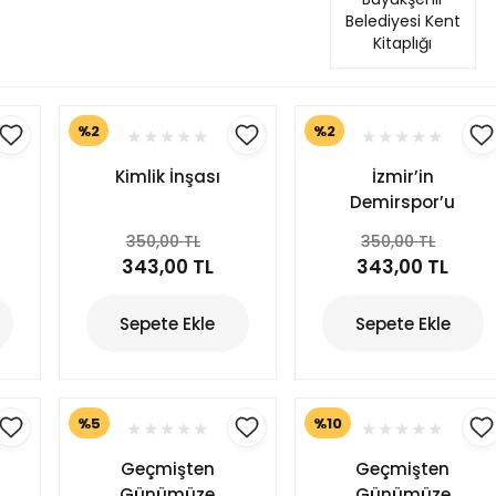
Belediyesi Kent
Kitaplığı
%2
%2
Kimlik İnşası
İzmir’in
Demirspor’u
350,00 TL
350,00 TL
343,00 TL
343,00 TL
Sepete Ekle
Sepete Ekle
%5
%10
Geçmişten
Geçmişten
Günümüze
Günümüze