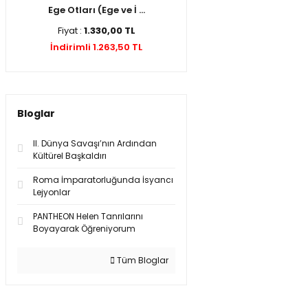
Ege Otları (Ege ve İ ...
Fiyat :
1.330,00 TL
İndirimli 1.263,50 TL
Bloglar
II. Dünya Savaşı’nın Ardından
Kültürel Başkaldırı
Roma İmparatorluğunda İsyancı
Lejyonlar
PANTHEON Helen Tanrılarını
Boyayarak Öğreniyorum
Tüm Bloglar