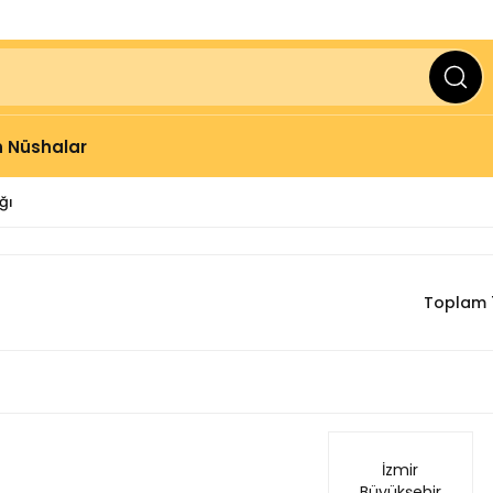
ve Üzeri Alışverişlerinizde
2000 TL
KARGO BEDAVA
 Nüshalar
ğı
Toplam 
İzmir
Büyükşehir