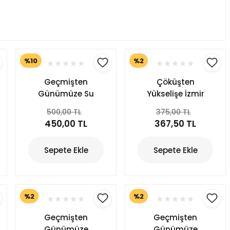
%10
%2
Geçmişten
Çöküşten
Günümüze Su
Yükselişe İzmir
Mirası :İçmeler,
Yahudileri (Rav
500,00 TL
375,00 TL
Gülbahçe,
Hayim Palaçi
450,00 TL
367,50 TL
Barbaros,
Dönemi)
Kadıovacık, Ildırı
Sepete Ekle
Sepete Ekle
Yer Altı Suyu
Rotası
%2
%2
Geçmişten
Geçmişten
Günümüze
Günümüze