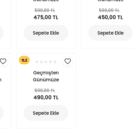
Kurtuluşun 100.
Kurtuluşun 100.
500,00 TL
500,00 TL
Yılında İzmir
Yılında İzmir
475,00 TL
450,00 TL
7-
(Kamusal
(Edebiyat ve
i)
Mekanlar)
Sanat)
Sepete Ekle
Sepete Ekle
%2
Geçmişten
n
Günümüze
ve
Kurtuluşun 100.
500,00 TL
Yılında İzmir
490,00 TL
(Spor)
Sepete Ekle