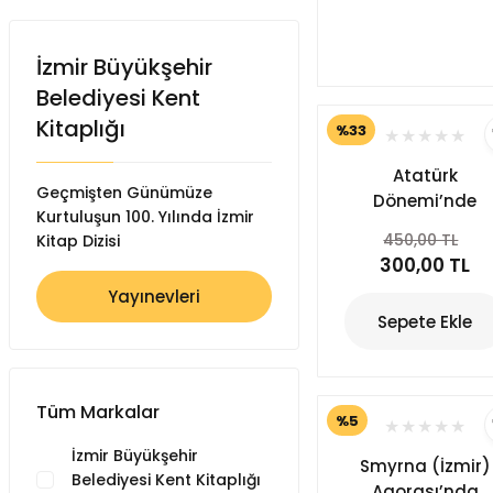
İzmir Büyükşehir
Belediyesi Kent
Kitaplığı
%33
Atatürk
Geçmişten Günümüze
Dönemi’nde
Kurtuluşun 100. Yılında İzmir
İzmir’de
450,00 TL
Kitap Dizisi
Cumhuriyet
300,00 TL
Bayramı
Yayınevleri
Kutlamaları
Sepete Ekle
Tüm Markalar
%5
İzmir Büyükşehir
Smyrna (İzmir)
Belediyesi Kent Kitaplığı
Agorası’nda