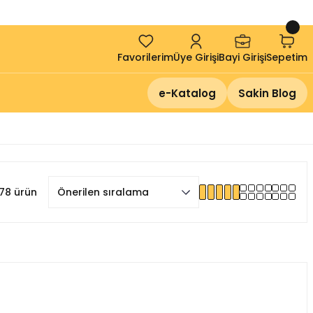
!
Favorilerim
Üye Girişi
Bayi Girişi
Sepetim
e-Katalog
Sakin Blog
78 ürün