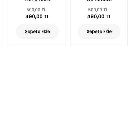
Kurtuluşun 100.
Kurtuluşun 100.
500,00 TL
500,00 TL
Yılında İzmir
Yılında İzmir
490,00 TL
490,00 TL
(Toplumsal
(Tarih)
Hareketler)
Sepete Ekle
Sepete Ekle