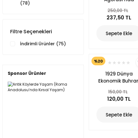
(78)
Osmanlı İzleri
250,00 TL
Kütahya
237,50 TL
Seramikleri (200
2014 Kazı Dönem
Filtre Seçenekleri
Sepete Ekle
İndirimli Ürünler (75)
%20
Sponsor Ürünler
1929 Dünya
Ekonomik Buhra
Yıllarında İzmir 
150,00 TL
Suç Coğrafyası
120,00 TL
Sepete Ekle