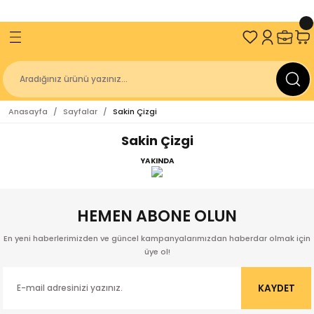
ve Üzeri Alışverişlerinizde
2000 TL
KARGO BEDAVA!
Geri Dön
Geri Dön
Geri Dön
Geri Dön
an
Sakin Kitap
İzmir Büyükşehir Belediyesi
Kitaplığı
Antik Diller
Geçmişten Günümüze Kurtuluşun 100. 
Anasayfa
Sayfalar
Sakin Çizgi
Kitap Dizisi
r Belediyesi Kent Kitaplığı
gakaptan
Sakin Akademi
Sakin Çizgi
r Belediyesi Yayınları
z
Üniversitesi
Sakin Çocuk
YAKINDA
niversitesi Yayınları
ulay
r Belediyesi
HEMEN ABONE OLUN
ürücü
lığı
En yeni haberlerimizden ve güncel kampanyalarımızdan haberdar olmak için
üye ol!
er
KAYDET