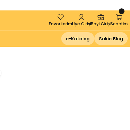
!
Favorilerim
Üye Girişi
Bayi Girişi
Sepetim
e-Katalog
Sakin Blog