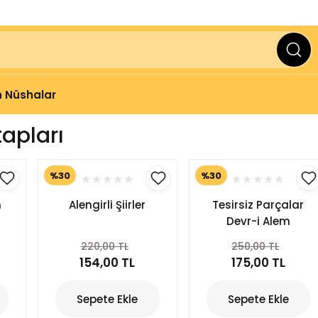
ve Üzeri Alışverişlerinizde
2000 TL
KARGO BEDAVA
 Nüshalar
tapları
%30
%30
n
Alengirli Şiirler
Tesirsiz Parçalar
Devr-i Alem
220,00 TL
250,00 TL
154,00 TL
175,00 TL
Sepete Ekle
Sepete Ekle