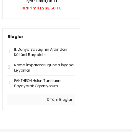
Fiyat :
1.330,00 TL
İndirimli 1.263,50 TL
Bloglar
II. Dünya Savaşı’nın Ardından
Kültürel Başkaldırı
Roma İmparatorluğunda İsyancı
Lejyonlar
PANTHEON Helen Tanrılarını
Boyayarak Öğreniyorum
Tüm Bloglar