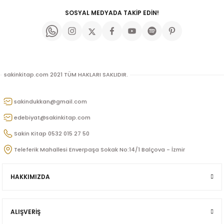
SOSYAL MEDYADA TAKİP EDİN!
sakinkitap.com 2021 TÜM HAKLARI SAKLIDIR.
sakindukkan@gmail.com
p
edebiyat@sakinkitap.com
Sakin Kitap 0532 015 27 50
Teleferik Mahallesi Enverpaşa Sokak No:14/1 Balçova - İzmir
lu
HAKKIMIZDA
r
ALIŞVERİŞ