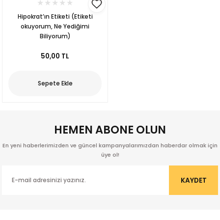
Hipokrat’ın Etiketi (Etiketi
okuyorum, Ne Yediğimi
Biliyorum)
50,00 TL
Sepete Ekle
HEMEN ABONE OLUN
En yeni haberlerimizden ve güncel kampanyalarımızdan haberdar olmak için
üye ol!
KAYDET
kıl