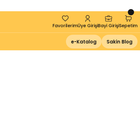
!
Favorilerim
Üye Girişi
Bayi Girişi
Sepetim
e-Katalog
Sakin Blog