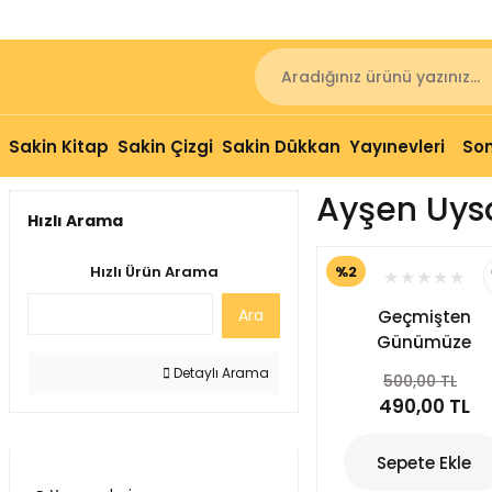
Sakin Kitap
Sakin Çizgi
Sakin Dükkan
Yayınevleri
Son
Ayşen Uys
Hızlı Arama
%2
Hızlı Ürün Arama
Ara
Geçmişten
Günümüze
Kurtuluşun 100.
Detaylı Arama
500,00 TL
Yılında İzmir
490,00 TL
(Toplumsal
Hareketler)
Sepete Ekle