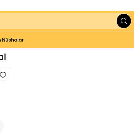
ve Üzeri Alışverişlerinizde
2000 TL
KARGO BEDAVA
 Nüshalar
al