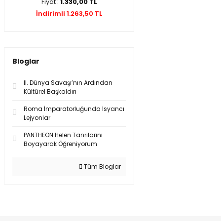
Fiyat :
1.330,00 TL
İndirimli 1.263,50 TL
Bloglar
II. Dünya Savaşı’nın Ardından
Kültürel Başkaldırı
Roma İmparatorluğunda İsyancı
Lejyonlar
PANTHEON Helen Tanrılarını
Boyayarak Öğreniyorum
Tüm Bloglar