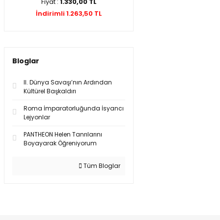
Fiyat :
1.330,00 TL
İndirimli 1.263,50 TL
Bloglar
II. Dünya Savaşı’nın Ardından
Kültürel Başkaldırı
Roma İmparatorluğunda İsyancı
Lejyonlar
PANTHEON Helen Tanrılarını
Boyayarak Öğreniyorum
Tüm Bloglar