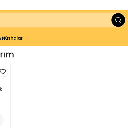
ve Üzeri Alışverişlerinizde
2000 TL
KARGO BEDAVA
 Nüshalar
ırım
k