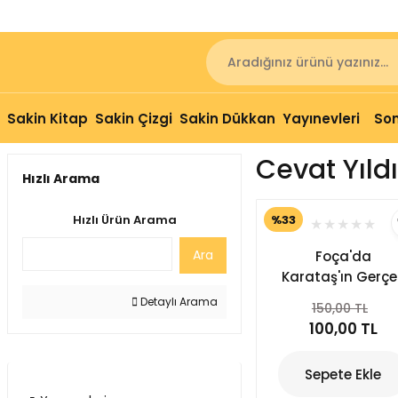
Sakin Kitap
Sakin Çizgi
Sakin Dükkan
Yayınevleri
Son
Cevat Yıld
Hızlı Arama
%33
Hızlı Ürün Arama
Ara
Foça'da
Karataş'ın Gerçe
Sahipleri
Detaylı Arama
150,00 TL
100,00 TL
Sepete Ekle