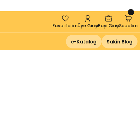
!
Favorilerim
Üye Girişi
Bayi Girişi
Sepetim
e-Katalog
Sakin Blog