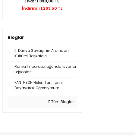
Fiyat :
1.330,00 TL
İndirimli 1.263,50 TL
Bloglar
II. Dünya Savaşı’nın Ardından
Kültürel Başkaldırı
Roma İmparatorluğunda İsyancı
Lejyonlar
PANTHEON Helen Tanrılarını
Boyayarak Öğreniyorum
Tüm Bloglar