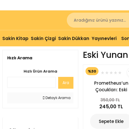
Sakin Kitap
Sakin Çizgi
Sakin Dükkan
Yayınevleri
Son
Eski Yunan 
Hızlı Arama
%30
Hızlı Ürün Arama
Ara
Prometheus’un
Çocukları: Eski
Yunan
Detaylı Arama
350,00 TL
Mitolojisi’nde
245,00 TL
Kahramanlar v
Efsaneler
Sepete Ekle