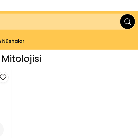
ve Üzeri Alışverişlerinizde
2000 TL
KARGO BEDAVA
 Nüshalar
Mitolojisi
e