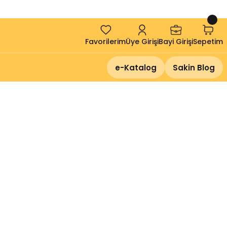
!
Favorilerim
Üye Girişi
Bayi Girişi
Sepetim
e-Katalog
Sakin Blog