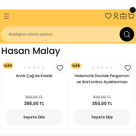
ve Üzeri Alışverişlerinizde
2000 TL
KARGO BEDAVA!
Geri Dön
Geri Dön
Geri Dön
Geri Dön
an
Sakin Kitap
İzmir Büyükşehir Belediyesi
Kitaplığı
Antik Diller
Geçmişten Günümüze Kurtuluşun 100. 
Hasan Malay
Kitap Dizisi
r Belediyesi Kent Kitaplığı
gakaptan
Sakin Akademi
%30
%30
r Belediyesi Yayınları
z
Üniversitesi
Sakin Çocuk
Antik Çağ’da Kölelik
Hellenistik Devirde Pergamon
ve Aristonikos Ayaklanması
niversitesi Yayınları
ulay
r Belediyesi
550,00 TL
500,00 TL
ürücü
lığı
385,00 TL
350,00 TL
er
Sepete Ekle
Sepete Ekle