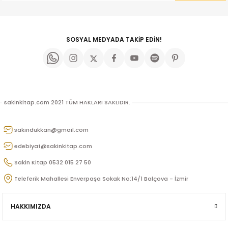
SOSYAL MEDYADA TAKİP EDİN!
sakinkitap.com 2021 TÜM HAKLARI SAKLIDIR.
Orbay
sakindukkan@gmail.com
edebiyat@sakinkitap.com
Sakin Kitap 0532 015 27 50
Teleferik Mahallesi Enverpaşa Sokak No:14/1 Balçova - İzmir
ak
HAKKIMIZDA