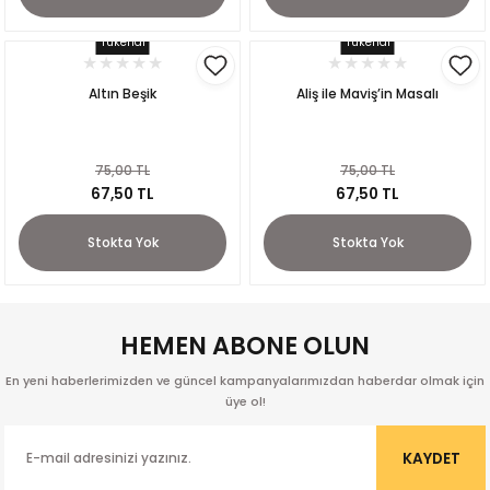
Tükendi
Tükendi
Altın Beşik
Aliş ile Maviş’in Masalı
75,00 TL
75,00 TL
67,50 TL
67,50 TL
p
Stokta Yok
Stokta Yok
HEMEN ABONE OLUN
lu
En yeni haberlerimizden ve güncel kampanyalarımızdan haberdar olmak için
r
üye ol!
KAYDET