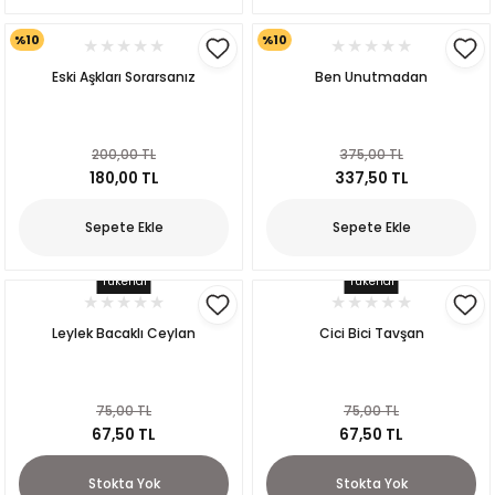
%10
%10
Eski Aşkları Sorarsanız
Ben Unutmadan
200,00 TL
375,00 TL
180,00 TL
337,50 TL
Sepete Ekle
Sepete Ekle
Tükendi
Tükendi
Leylek Bacaklı Ceylan
Cici Bici Tavşan
kıl
75,00 TL
75,00 TL
67,50 TL
67,50 TL
Stokta Yok
Stokta Yok