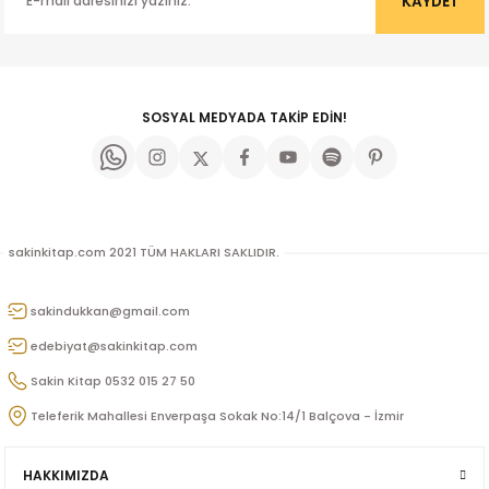
KAYDET
u
n
SOSYAL MEDYADA TAKİP EDİN!
sakinkitap.com 2021 TÜM HAKLARI SAKLIDIR.
sakindukkan@gmail.com
iş
edebiyat@sakinkitap.com
ü
Sakin Kitap 0532 015 27 50
Teleferik Mahallesi Enverpaşa Sokak No:14/1 Balçova - İzmir
HAKKIMIZDA
Doğan