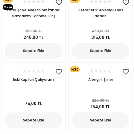
Yeni
Zerdüşt ve Avesta’nın İzinde:
Defterler 2: Arkeoloji Ders
Mazdaizm Tarihine Giriş
Notları
350,00 TL
450,00 TL
245,00 TL
315,00 TL
Sepete Ekle
Sepete Ekle
%30
Eski Kapıları Çalıyorum
Alengirli Şiirler
220,00 TL
75,00 TL
154,00 TL
kıl
Sepete Ekle
Sepete Ekle