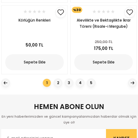
%30
Körlüğün Renkleri
Alevilikte ve Bektaşilikte İkrar
Töreni (Risale-i Mergube)
250,00 TL
50,00 TL
175,00 TL
Sepete Ekle
Sepete Ekle
Orbay
1
2
3
4
5
HEMEN ABONE OLUN
En yeni haberlerimizden ve güncel kampanyalarımızdan haberdar olmak için
üye ol!
ak