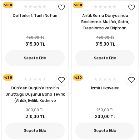
%30
%30
Defterler 1: Tarih Notları
Antik Roma Dünyasında
Beslenme: Mutfak, Sofra,
Depolama ve Ekipman
450,00 TL
450,00 TL
315,00 TL
315,00 TL
Sepete Ekle
Sepete Ekle
p
%30
%20
Dün’den Bugün’e İzmir’in
İzmir Hikayeleri
Unuttuğu Düşünür Baha Tevfik
lu
(Ahlâk, Evlilik, Kadın ve
Feminizm Üzerine)
300,00 TL
250,00 TL
r
210,00 TL
200,00 TL
Sepete Ekle
Sepete Ekle