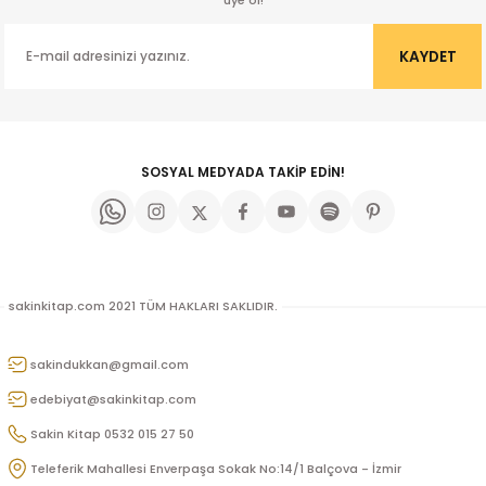
üye ol!
KAYDET
SOSYAL MEDYADA TAKİP EDİN!
p
sakinkitap.com 2021 TÜM HAKLARI SAKLIDIR.
lu
sakindukkan@gmail.com
r
edebiyat@sakinkitap.com
Sakin Kitap 0532 015 27 50
Teleferik Mahallesi Enverpaşa Sokak No:14/1 Balçova - İzmir