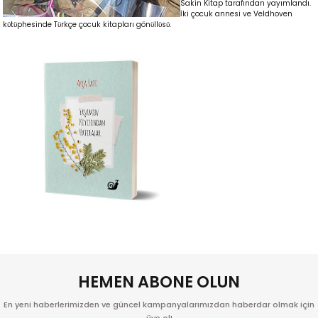
Sakin Kitap tarafından yayımlandı.
İki çocuk annesi ve Veldhoven
kϋtϋphesinde Tϋrkçe çocuk kitapları gönϋllϋsϋ.
kıl
HEMEN ABONE OLUN
En yeni haberlerimizden ve güncel kampanyalarımızdan haberdar olmak için