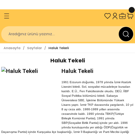
ve Üzeri Alışverişlerinizde
2000 TL
KARGO BEDAVA!
Geri Dön
Geri Dön
Geri Dön
Geri Dön
an
Sakin Kitap
İzmir Büyükşehir Belediyesi
Kitaplığı
Antik Diller
Geçmişten Günümüze Kurtuluşun 100. 
Anasayfa
Sayfalar
Haluk Tekeli
Kitap Dizisi
r Belediyesi Kent Kitaplığı
gakaptan
Sakin Akademi
Haluk Tekeli
r Belediyesi Yayınları
z
Üniversitesi
Sakin Çocuk
Haluk Tekeli
niversitesi Yayınları
ulay
r Belediyesi
1961 Erzurum doğumlu, 1978 yılında İzmir Atatürk
Lisesini bitirdi. Sol, sosyalist mücadeleye buradan
katıldı. E.Ü., Fen Fakültesinde okudu. DEÜ, İİBF
Sosyal Politika bölümünü bitirdi. Sakarya
ürücü
lığı
Üniversitesi SBE, İşletme Bölümünde Yüksek
Lisans yaptı. İzmir TKP davasında yargılandı, 10 yıl
8 ay ceza aldı. 1986-1989 yılları arasında
er
cezaevinde kaldı. 1990 yılında TBKP(Türkiye
Birleşik Komünist Partisi), 1991 yılında
SBP(Sosyalist Birlik Partisi) içinde yer aldı. 1996
yılında kuruluşunda yer aldığı ÖDP(Özgürlük ve
Dayanışma Partisi) içinde Karşıyaka ilçe başkanlığı, İzmir İl Başkanlığı ve Parti Meclisi üyeliği