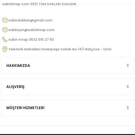
sakinkitap.com 2021 TÜM HAKLARI SAKLIDIR.
sakindukkan@gmail.com
edebiyat@sakinkitap.com
Sakin Kitap 0532 015 27 50
Teleferik Mahallesi Enverpaşa Sokak No:14/1 Balçova - İzmir
p
HAKKIMIZDA
ALIŞVERİŞ
lu
MÜŞTERİ HİZMETLERİ
r