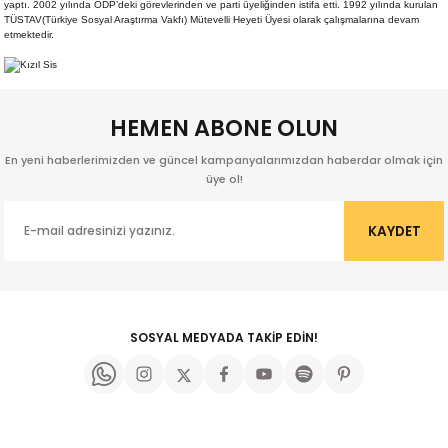
yaptı. 2002 yılında ÖDP’deki görevlerinden ve parti üyeliğinden istifa etti. 1992 yılında kurulan
TÜSTAV(Türkiye Sosyal Araştırma Vakfı) Mütevelli Heyeti Üyesi olarak çalışmalarına devam
etmektedir.
HEMEN ABONE OLUN
En yeni haberlerimizden ve güncel kampanyalarımızdan haberdar olmak için
üye ol!
KAYDET
SOSYAL MEDYADA TAKİP EDİN!
kıl