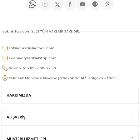
u
n
Gönder
sakinkitap.com 2021 TÜM HAKLARI SAKLIDIR.
sakindukkan@gmail.com
edebiyat@sakinkitap.com
Sakin Kitap 0532 015 27 50
Teleferik Mahallesi Enverpaşa Sokak No:14/1 Balçova - İzmir
iş
HAKKIMIZDA
ü
ALIŞVERİŞ
Doğan
MÜŞTERİ HİZMETLERİ