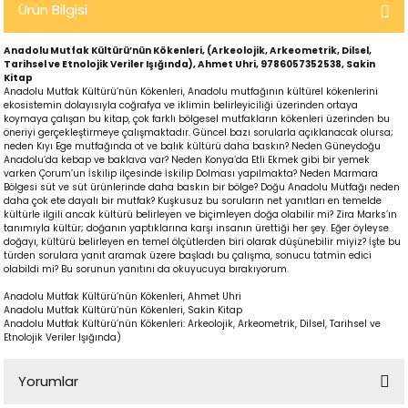
Ürün Bilgisi
Anadolu Mutfak Kültürü’nün Kökenleri, (Arkeolojik, Arkeometrik, Dilsel,
Tarihsel ve Etnolojik Veriler Işığında), Ahmet Uhri, 9786057352538, Sakin
Kitap
Anadolu Mutfak Kültürü’nün Kökenleri, Anadolu mutfağının kültürel kökenlerini
ekosistemin dolayısıyla coğrafya ve iklimin belirleyiciliği üzerinden ortaya
koymaya çalışan bu kitap, çok farklı bölgesel mutfakların kökenleri üzerinden bu
öneriyi gerçekleştirmeye çalışmaktadır. Güncel bazı sorularla açıklanacak olursa;
neden Kıyı Ege mutfağında ot ve balık kültürü daha baskın? Neden Güneydoğu
Anadolu’da kebap ve baklava var? Neden Konya’da Etli Ekmek gibi bir yemek
varken Çorum’un İskilip ilçesinde İskilip Dolması yapılmakta? Neden Marmara
Bölgesi süt ve süt ürünlerinde daha baskın bir bölge? Doğu Anadolu Mutfağı neden
p
daha çok ete dayalı bir mutfak? Kuşkusuz bu soruların net yanıtları en temelde
kültürle ilgili ancak kültürü belirleyen ve biçimleyen doğa olabilir mi? Zira Marks’ın
tanımıyla kültür; doğanın yaptıklarına karşı insanın ürettiği her şey. Eğer öyleyse
doğayı, kültürü belirleyen en temel ölçütlerden biri olarak düşünebilir miyiz? İşte bu
türden sorulara yanıt aramak üzere başladı bu çalışma, sonucu tatmin edici
olabildi mi? Bu sorunun yanıtını da okuyucuya bırakıyorum.
lu
Anadolu Mutfak Kültürü’nün Kökenleri, Ahmet Uhri
Anadolu Mutfak Kültürü’nün Kökenleri, Sakin Kitap
Anadolu Mutfak Kültürü’nün Kökenleri: Arkeolojik, Arkeometrik, Dilsel, Tarihsel ve
r
Etnolojik Veriler Işığında)
Yorumlar