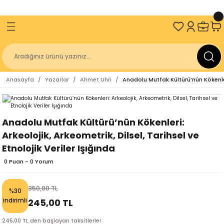
ve Üzeri Alışverişlerinizde
2000 TL
KARGO BEDAVA!
Geri Dön
Geri Dön
Geri Dön
Geri Dön
an
Sakin Kitap
İzmir Büyükşehir Belediyesi
Kitaplığı
Antik Diller
Geçmişten Günümüze Kurtuluşun 100. 
Anasayfa
Yazarlar
Ahmet Uhri
Anadolu Mutfak Kültürü’nün Kökenleri:
Kitap Dizisi
r Belediyesi Kent Kitaplığı
gakaptan
Sakin Akademi
r Belediyesi Yayınları
z
Üniversitesi
Sakin Çocuk
Anadolu Mutfak Kültürü’nün Kökenleri:
Arkeolojik, Arkeometrik, Dilsel, Tarihsel ve
niversitesi Yayınları
ulay
r Belediyesi
Etnolojik Veriler Işığında
0 Puan - 0 Yorum
ürücü
lığı
er
350,00 TL
%30
indirimli
245,00 TL
245,00 TL den başlayan taksitlerle!