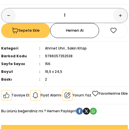
Sepete Ekle
Hemen Al
Kategori
Ahmet Uhri
,
Sakin Kitap
Barkod Kodu
9786057352538
Sayfa Sayısı
156
Boyut
16,5 x 24,5
Baskı
2
Tavsiye Et
Fiyat Alarmı
Yorum Yaz
kıl
Bu ürünü beğendiniz mi ? Hemen Paylaşın!