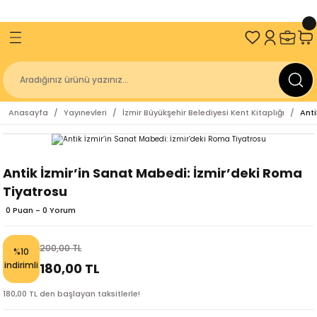
ve Üzeri Alışverişlerinizde
2000 TL
KARGO BEDAVA!
Geri Dön
Geri Dön
Geri Dön
Geri Dön
an
Sakin Kitap
İzmir Büyükşehir Belediyesi
Kitaplığı
Antik Diller
Geçmişten Günümüze Kurtuluşun 100. 
Anasayfa
Yayınevleri
İzmir Büyükşehir Belediyesi Kent Kitaplığı
Anti
Kitap Dizisi
r Belediyesi Kent Kitaplığı
gakaptan
Sakin Akademi
r Belediyesi Yayınları
z
Üniversitesi
Sakin Çocuk
Antik İzmir’in Sanat Mabedi: İzmir’deki Roma
Tiyatrosu
niversitesi Yayınları
ulay
r Belediyesi
0 Puan - 0 Yorum
ürücü
lığı
200,00 TL
%10
er
indirimli
180,00 TL
180,00 TL den başlayan taksitlerle!