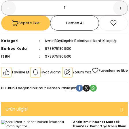
Sepete Ekle
Hemen Al
Kategori
İzmir Büyükşehir Belediyesi Kent Kitaplığı
Barkod Kodu
9789751801500
ISBN
9789751801500
Tavsiye Et
Fiyat Alarmı
Yorum Yaz
Bu ürünü beğendiniz mi ? Hemen Paylaşın!
kıl
Ürün Bilgisi
Antik İzmir’in Sanat Mabedi:
İzmir’deki Roma Tiyatrosu, İlhan