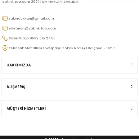
u
sakinkitap.com 2021 TÜM HAKLARI SAKLIDIR.
n
sakindukkan@gmail.com
edebiyat@sakinkitap.com
Sakin Kitap 0532 015 27 50
Teleferik Mahallesi Enverpaşa Sokak No:14/1 Balçova - İzmir
HAKKIMIZDA
ALIŞVERİŞ
iş
ü
MÜŞTERİ HİZMETLERİ
Doğan