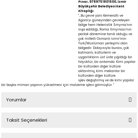
Pınar, 9789751801500, İzmir
Büyükşehir Belediyesi Kent
Kitaplığı
"...Bu çevre yani Kemeraltı ve
Agora’yı güneyinden çevreleyen
bölge hem Helenistik Smyrna’nın
inşa edildiği, Roma Smyrnası’nın
parlak dönemine tanık olduğu ve
çok milletli Osmanlı İzmir’inin
Türk/Müslüman yerleşimi olan
bölgedir. Dolayısıyla burası, çok
katmanlı, kültürlerin ve
uygarlıkların üst üste yığıldığı bir
höyüktür, bir anlamda. Kimi yapılar
p
bir kültürden diğer kültüre
aktarılmış, kimi mekanlar bir
kültürden diğer kültüre
işlev değiştirmiş ve de kimi yapılar
bir başka mimari yapının yükselmesi için malzeme işlevi görmüştür. "
lu
Yorumlar
r
Taksit Seçenekleri
Bu ürüne ilk yorumu siz yapın!