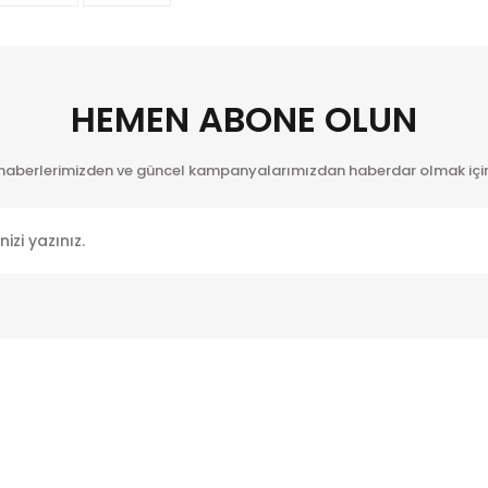
itesiz, bozuk veya görüntülenemiyor.
Yorum Yaz
ında eksik bilgiler bulunuyor.
de hatalar bulunuyor.
HEMEN ABONE OLUN
er sitelerden daha pahalı.
farklı alternatifler olmalı.
 haberlerimizden ve güncel kampanyalarımızdan haberdar olmak için
Gönder