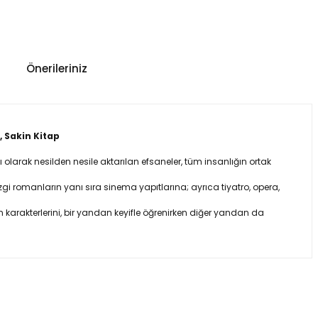
Önerileriniz
, Sakin Kitap
lı olarak nesilden nesile aktarılan efsaneler, tüm insanlığın ortak
gi romanların yanı sıra sinema yapıtlarına; ayrıca tiyatro, opera,
 karakterlerini, bir yandan keyifle öğrenirken diğer yandan da
üz noktaları öneri formunu kullanarak tarafımıza iletebilirsiniz.
ın!