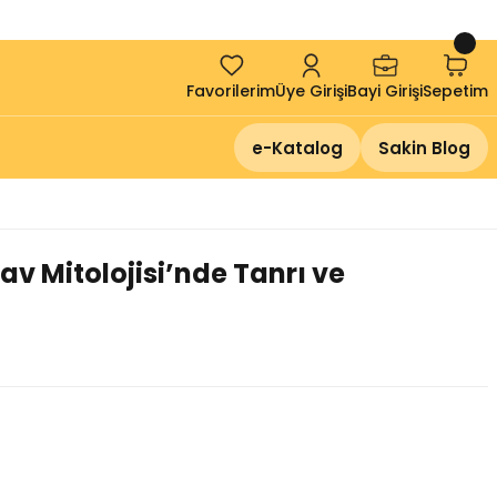
!
Favorilerim
Üye Girişi
Bayi Girişi
Sepetim
e-Katalog
Sakin Blog
v Mitolojisi’nde Tanrı ve