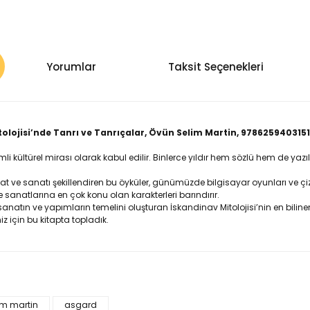
Yorumlar
Taksit Seçenekleri
olojisi’nde Tanrı ve Tanrıçalar, Övün Selim Martin, 9786259403151
li kültürel mirası olarak kabul edilir. Binlerce yıldır hem sözlü hem de yazı
t ve sanatı şekillendiren bu öyküler, günümüzde bilgisayar oyunları ve çiz
sanatlarına en çok konu olan karakterleri barındırır.
atın ve yapımların temelini oluşturan İskandinav Mitolojisi’nin en bilinen
 için bu kitapta topladık.
lgisi, resim, ürün açıklamalarında ve diğer konularda yetersiz gördüğün
niz için teşekkür ederiz.
im martin
asgard
Bu ürüne ilk yorumu siz yap