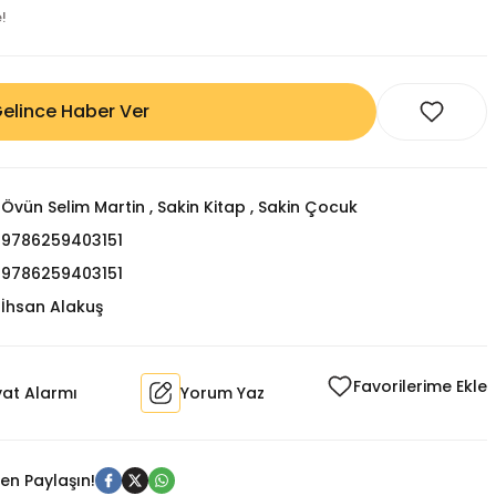
!
elince Haber Ver
Övün Selim Martin
,
Sakin Kitap
,
Sakin Çocuk
9786259403151
9786259403151
İhsan Alakuş
yat Alarmı
Yorum Yaz
en Paylaşın!