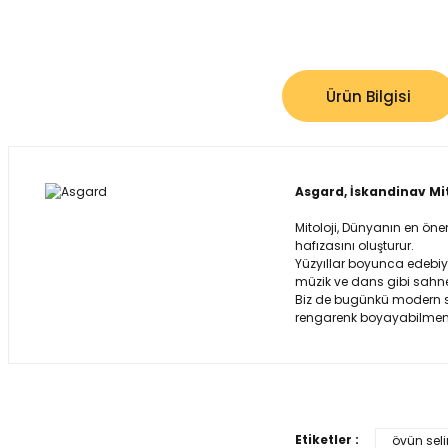
Ürün Bilgisi
Asgard, İskandinav Mit
Mitoloji, Dünyanın en önem
hafızasını oluşturur.
Yüzyıllar boyunca edebiya
müzik ve dans gibi sahne 
Biz de bugünkü modern san
rengarenk boyayabilmeniz
Bu ürünün fiyat bi
Görüş ve önerileri
Etiketler :
övün sel