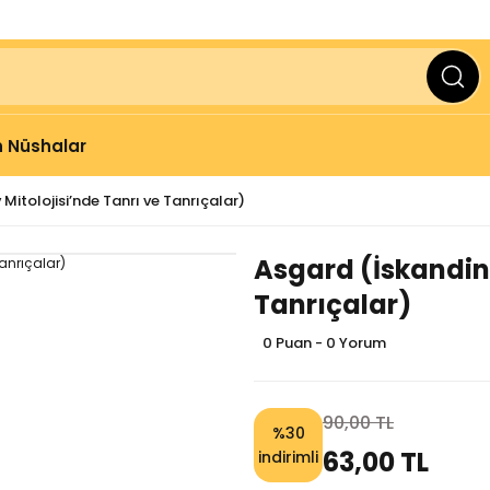
ve Üzeri Alışverişlerinizde
2000 TL
KARGO BEDAVA
 Nüshalar
Mitolojisi’nde Tanrı ve Tanrıçalar)
Asgard (İskandina
Tanrıçalar)
0 Puan - 0 Yorum
90,00 TL
%30
63,00 TL
indirimli