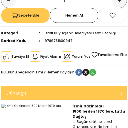
Sepete Ekle
Hemen Al
Kategori
İzmir Büyükşehir Belediyesi Kent Kitaplığı
Barkod Kodu
9789751800947
Tavsiye Et
Fiyat Alarmı
Yorum Yaz
Bu ürünü beğendiniz mi ? Hemen Paylaşın!
Ürün Bilgisi
kıl
İzmir Gazinoları
1800’lerden 1970’lere, Lütfü
Dağtaş
'... Bugün artık ne İsmet
Gazinosu var. Ne İsmet’te