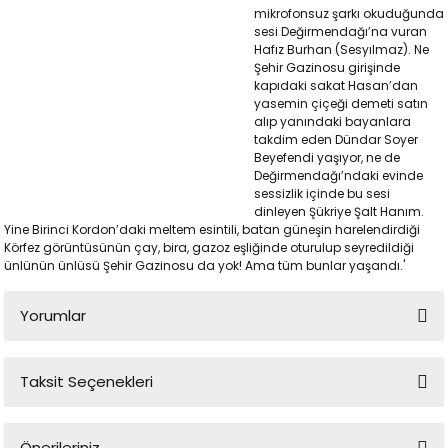
mikrofonsuz şarkı okuduğunda
sesi Değirmendağı’na vuran
Hafız Burhan (Sesyılmaz). Ne
Şehir Gazinosu girişinde
kapıdaki sakat Hasan’dan
yasemin çiçeği demeti satın
alıp yanındaki bayanlara
takdim eden Dündar Soyer
Beyefendi yaşıyor, ne de
Değirmendağı’ndaki evinde
sessizlik içinde bu sesi
dinleyen Şükriye Şalt Hanım.
p
Yine Birinci Kordon’daki meltem esintili, batan güneşin harelendirdiği
Körfez görüntüsünün çay, bira, gazoz eşliğinde oturulup seyredildiği
ünlünün ünlüsü Şehir Gazinosu da yok! Ama tüm bunlar yaşandı.'
lu
Yorumlar
r
Taksit Seçenekleri
Bu ürüne ilk yorumu siz yapın!
Önerileriniz