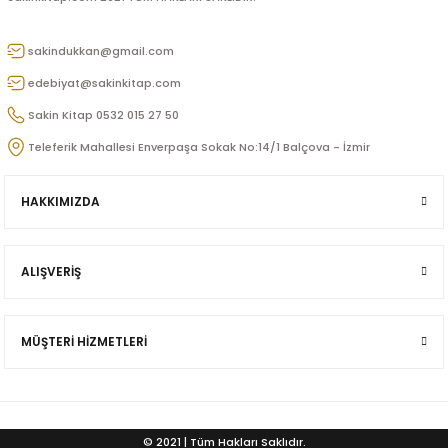
u
sakindukkan@gmail.com
n
edebiyat@sakinkitap.com
Sakin Kitap 0532 015 27 50
Teleferik Mahallesi Enverpaşa Sokak No:14/1 Balçova - İzmir
HAKKIMIZDA
ALIŞVERİŞ
iş
MÜŞTERİ HİZMETLERİ
ü
© 2021 | Tüm Hakları Saklıdır.
Doğan