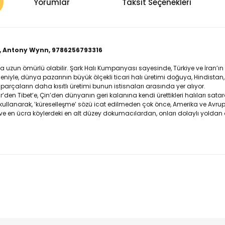
Yorumlar
Taksit Seçenekleri
, Antony Wynn, 9786256793316
ha uzun ömürlü olabilir. Şark Halı Kumpanyası sayesinde, Türkiye ve İran’ın
deniyle, dünya pazarının büyük ölçekli ticari halı üretimi doğuya, Hindist
de parçaların daha kısıtlı üretimi bunun istisnaları arasında yer alıyor.
yir’den Tibet’e, Çin’den dünyanın geri kalanına kendi ürettikleri halıları sa
 gibi kullanarak, ‛küreselleşme’ sözü icat edilmeden çok önce, Amerika ve Av
 ve en ücra köylerdeki en alt düzey dokumacılardan, onları dolaylı yoldan d
nularda yetersiz gördüğünüz noktaları öneri formunu kullanarak tarafımı
Bu ürüne ilk yorumu siz yapın!