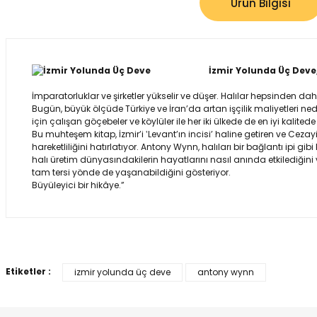
Ürün Bilgisi
İzmir Yolunda Üç Deve
İmparatorluklar ve şirketler yükselir ve düşer. Halılar hepsinden da
Bugün, büyük ölçüde Türkiye ve İran’da artan işçilik maliyetleri ne
için çalışan göçebeler ve köylüler ile her iki ülkede de en iyi kalite
Bu muhteşem kitap, İzmir’i ‛Levant’ın incisi’ haline getiren ve Ceza
hareketliliğini hatırlatıyor. Antony Wynn, halıları bir bağlantı ipi
halı üretim dünyasındakilerin hayatlarını nasıl anında etkilediğini
tam tersi yönde de yaşanabildiğini gösteriyor.
Büyüleyici bir hikâye.”
Bu ürünün fiyat bilgisi, resim, ürün açıklamalarında ve diğer ko
Görüş ve önerileriniz için teşekkür ederiz.
Etiketler :
izmir yolunda üç deve
antony wynn
Ürün resmi kalitesiz, bozuk veya görüntülenemiyor.