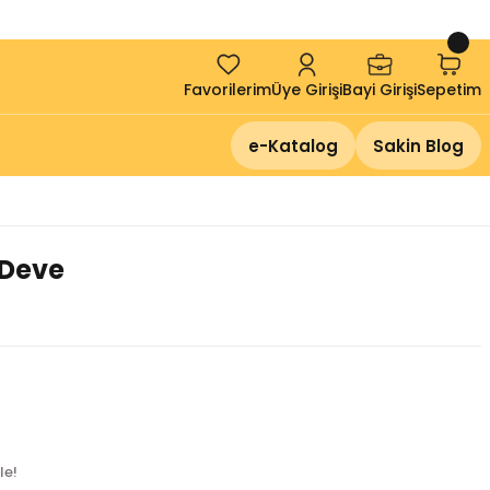
!
Favorilerim
Üye Girişi
Bayi Girişi
Sepetim
e-Katalog
Sakin Blog
 Deve
le!