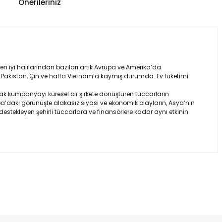
Önerileriniz
 en iyi halılarından bazıları artık Avrupa ve Amerika’da.
an, Pakistan, Çin ve hatta Vietnam’a kaymış durumda. Ev tüketimi
tarak kumpanyayı küresel bir şirkete dönüştüren tüccarların
rupa’daki görünüşte alakasız siyasi ve ekonomik olayların, Asya’nın
estekleyen şehirli tüccarlara ve finansörlere kadar aynı etkinin
za iletebilirsiniz.