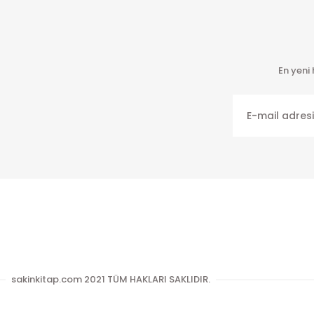
Ürün açıklamasında eksik bilgiler bulunuyor.
Ürün bilgilerinde hatalar bulunuyor.
Ürün fiyatı diğer sitelerden daha pahalı.
Bu ürüne benzer farklı alternatifler olmalı.
En yeni
sakinkitap.com 2021 TÜM HAKLARI SAKLIDIR.