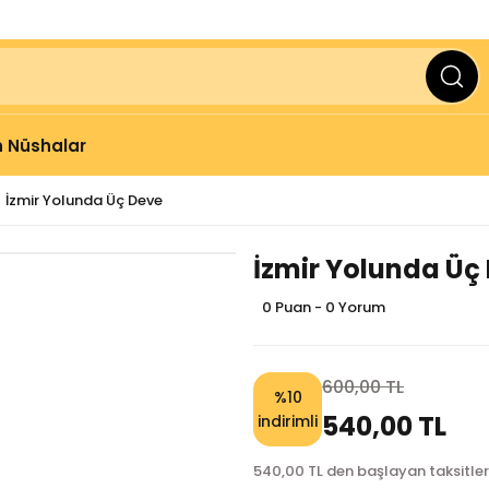
ve Üzeri Alışverişlerinizde
2000 TL
KARGO BEDAVA
 Nüshalar
İzmir Yolunda Üç Deve
İzmir Yolunda Üç
0 Puan - 0 Yorum
600,00 TL
%10
540,00 TL
indirimli
540,00 TL den başlayan taksitler