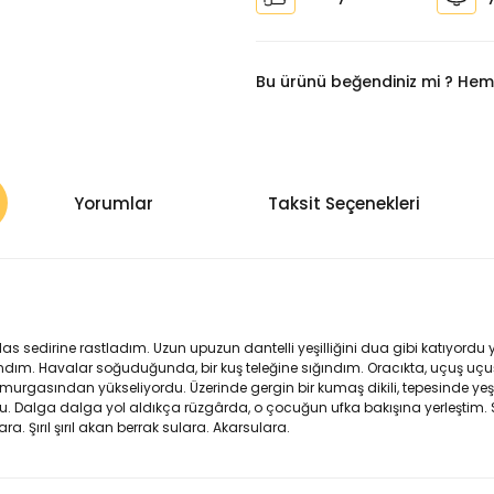
Bu ürünü beğendiniz mi ? Hem
Yorumlar
Taksit Seçenekleri
s sedirine rastladım. Uzun upuzun dantelli yeşilliğini dua gibi katıyordu 
ndım. Havalar soğuduğunda, bir kuş teleğine sığındım. Oracıkta, uçuş uç
gasından yükseliyordu. Üzerinde gergin bir kumaş dikili, tepesinde yeşil sey
utu. Dalga dalga yol aldıkça rüzgârda, o çocuğun ufka bakışına yerleştim. 
. Şırıl şırıl akan berrak sulara. Akarsulara.