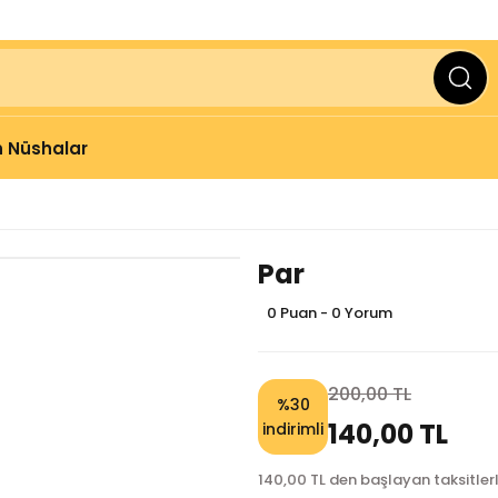
ve Üzeri Alışverişlerinizde
2000 TL
KARGO BEDAVA
 Nüshalar
Par
0 Puan - 0 Yorum
200,00 TL
%30
140,00 TL
indirimli
140,00 TL den başlayan taksitlerl