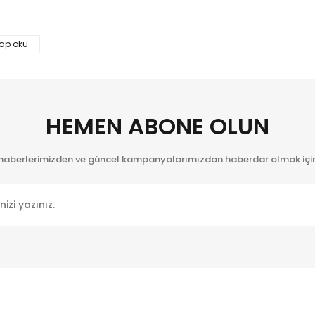
nularda yetersiz gördüğünüz noktaları öneri formunu kullanarak tarafımı
tap oku
Bu ürüne ilk yorumu siz yapın!
Yorum Yaz
HEMEN ABONE OLUN
 haberlerimizden ve güncel kampanyalarımızdan haberdar olmak için
Gönder