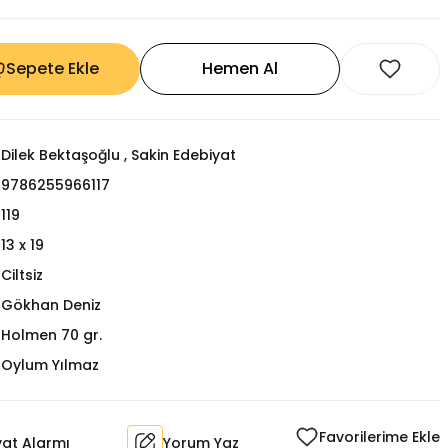
Sepete Ekle
Hemen Al
Dilek Bektaşoğlu
,
Sakin Edebiyat
9786255966117
119
13 x 19
Ciltsiz
Gökhan Deniz
Holmen 70 gr.
Oylum Yılmaz
yat Alarmı
Yorum Yaz