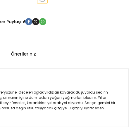
en Paylaşın!
Önerileriniz
yeryüzüne. Geceleri oğlak yıldızları kayarak düşüyordu sedirin
uş, ormanın içine durmadan yağan yağmurları izledim. Yıllar
ir fenerleri, karanlıkları yırtarak yol alıyordu. Sarışın gemici bir
Sonsuza değin ufku taşıyacak çizgiye. O çizgiyi işaret eden