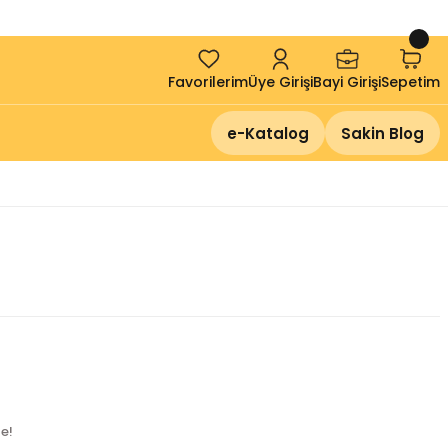
!
Favorilerim
Üye Girişi
Bayi Girişi
Sepetim
e-Katalog
Sakin Blog
e!