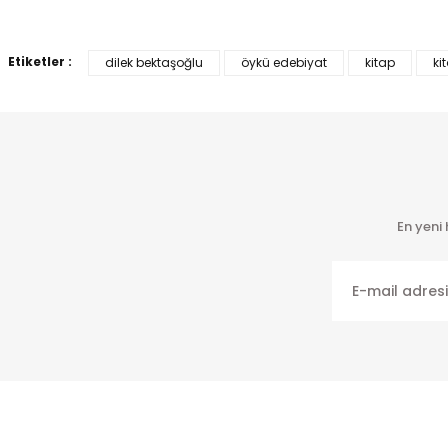
Bu ürünün fiyat bilgisi, resim, ürün açıklamalarında ve diğer ko
Görüş ve önerileriniz için teşekkür ederiz.
Etiketler :
dilek bektaşoğlu
öykü edebiyat
kitap
ki
Ürün resmi kalitesiz, bozuk veya görüntülenemiyor.
Ürün açıklamasında eksik bilgiler bulunuyor.
Ürün bilgilerinde hatalar bulunuyor.
Ürün fiyatı diğer sitelerden daha pahalı.
Bu ürüne benzer farklı alternatifler olmalı.
En yeni