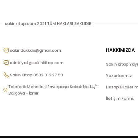
sakinkitap.com 2021 TÜM HAKLARI SAKLIDIR.
HAKKIMIZDA
sakindukkan@gmail.com
edebiyat@sakinkitap.com
Sakin Kitap Yay
Sakin Kitap 0532 015 27 50
Yazarlarımız
Teleferik Mahallesi Enverpaşa Sokak No:14/1
Hesap Bilgilerim
Balçova - İzmir
İletişim Formu