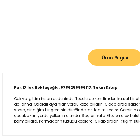
Ürün Bilgisi
Par, Dilek Bektaşoğlu, 9786255966117, Sakin Kitap
Çok yol gittim insan bedeninde. Tepelerde kendimden kutsal bir atla
dallarına. Odaları aydınlanıyordu kozalakların. O odalarda sakla
sonra, bindiğim bir geminin direğinde rastladım sedire. Geminin omur
çocuk uzanıyordu yelkenin altında. Saçları küllü. Gözleri alev bul
parmaklara. Parmakların tuttuğu kaplara. O kaplardan içtiğim sulara