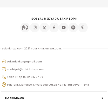
Bu ürüne benzer farklı alternatifler olmalı.
SOSYAL MEDYADA TAKİP EDİN!
Gönder
sakinkitap.com 2021 TÜM HAKLARI SAKLIDIR.
Orbay
sakindukkan@gmail.com
edebiyat@sakinkitap.com
Sakin Kitap 0532 015 27 50
Teleferik Mahallesi Enverpaşa Sokak No:14/1 Balçova - İzmir
ak
HAKKIMIZDA