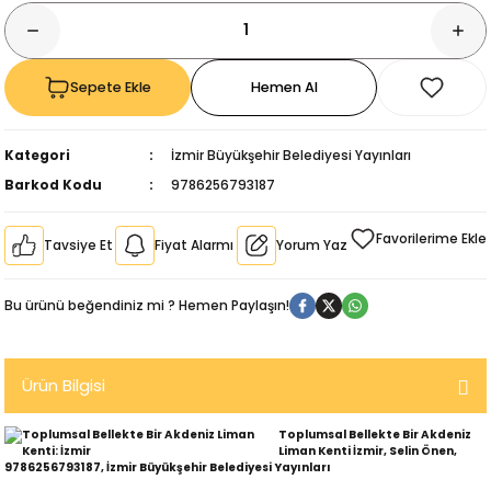
Sepete Ekle
Hemen Al
Kategori
İzmir Büyükşehir Belediyesi Yayınları
Barkod Kodu
9786256793187
Tavsiye Et
Fiyat Alarmı
Yorum Yaz
Bu ürünü beğendiniz mi ? Hemen Paylaşın!
Ürün Bilgisi
kıl
Toplumsal Bellekte Bir Akdeniz
Liman Kenti İzmir, Selin Önen,
9786256793187, İzmir Büyükşehir Belediyesi Yayınları