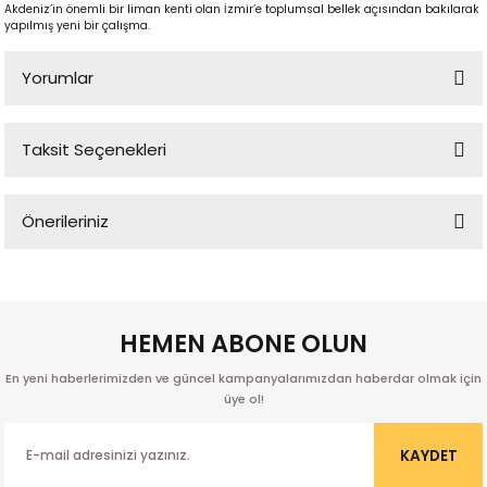
Akdeniz’in önemli bir liman kenti olan İzmir’e toplumsal bellek açısından bakılarak
yapılmış yeni bir çalışma.
Yorumlar
Taksit Seçenekleri
Bu ürüne ilk yorumu siz yapın!
Önerileriniz
Yorum Yaz
p
Bu ürünün fiyat bilgisi, resim, ürün açıklamalarında ve diğer
konularda yetersiz gördüğünüz noktaları öneri formunu kullanarak
tarafımıza iletebilirsiniz.
Görüş ve önerileriniz için teşekkür ederiz.
HEMEN ABONE OLUN
lu
En yeni haberlerimizden ve güncel kampanyalarımızdan haberdar olmak için
Ürün resmi kalitesiz, bozuk veya görüntülenemiyor.
r
üye ol!
Ürün açıklamasında eksik bilgiler bulunuyor.
Ürün bilgilerinde hatalar bulunuyor.
KAYDET
Ürün fiyatı diğer sitelerden daha pahalı.