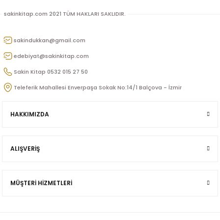
u
sakinkitap.com 2021 TÜM HAKLARI SAKLIDIR.
n
sakindukkan@gmail.com
edebiyat@sakinkitap.com
Sakin Kitap 0532 015 27 50
Teleferik Mahallesi Enverpaşa Sokak No:14/1 Balçova - İzmir
HAKKIMIZDA
iş
ALIŞVERİŞ
ü
MÜŞTERİ HİZMETLERİ
Doğan