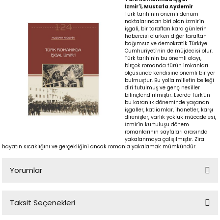
İzmir'i, Mustafa Aydemir
Türk tarihinin önemli dönüm
noktalarından biri olan İzmir'in
işgali, bir taraftan kara günlerin
habercisi olurken diğer taraftan
bağımsız ve demokratik Türkiye
Cumhuriyeti'nin de müjdecisi olur.
Türk tarihinin bu önemli olayı,
birçok romanda türün imkanları
ölçüsünde kendisine önemli bir yer
bulmuştur. Bu yolla milletin belleği
diri tutulmuş ve genç nesiller
bilinçlendirilmiştir. Eserde Türk'ün
bu karanlık döneminde yaşanan
p
işgaller, katliamlar, ihanetler, karşı
direnişler, varlık yokluk mücadelesi,
İzmir'in kurtuluşu dönem
romanlarının sayfaları arasında
yakalanmaya çalışılmıştır. Zira
hayatın sıcaklığını ve gerçekliğini ancak romanla yakalamak mümkündür.
lu
Yorumlar
r
Taksit Seçenekleri
Bu ürüne ilk yorumu siz yapın!