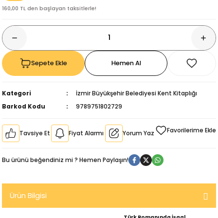
160,00 TL den başlayan taksitlerle!
Sepete Ekle
Hemen Al
Kategori
İzmir Büyükşehir Belediyesi Kent Kitaplığı
Barkod Kodu
9789751802729
Tavsiye Et
Fiyat Alarmı
Yorum Yaz
Bu ürünü beğendiniz mi ? Hemen Paylaşın!
kıl
Ürün Bilgisi
Türk Romanında İşgal