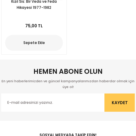
Kızıl Sis: Bir Veda ve Feda
Hikayesi 1977-1982
75,00 TL
Sepete Ekle
HEMEN ABONE OLUN
En yeni haberlerimizden ve güncel kampanyalarımızdan haberdar olmak için
üye ol!
KAYDET
kıl
SOSYAL MEDYADA TAKİP EDİN!