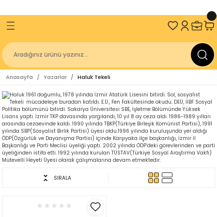
ve Üzeri Alışverişlerinizde
2000 TL
KARGO BEDAVA!
Geri Dön
Geri Dön
Geri Dön
Geri Dön
an
Sakin Kitap
İzmir Büyükşehir Belediyesi
Kitaplığı
Antik Diller
Geçmişten Günümüze Kurtuluşun 100. 
Anasayfa
Yazarlar
Haluk Tekeli
Kitap Dizisi
r Belediyesi Kent Kitaplığı
gakaptan
Sakin Akademi
1961 doğumlu, 1978 yılında İzmir Atatürk Lisesini bitirdi. Sol, sosyalist
mücadeleye buradan katıldı. E.Ü., Fen Fakültesinde okudu. DEÜ, İİBF Sosyal
r Belediyesi Yayınları
z
Üniversitesi
Politika bölümünü bitirdi. Sakarya Üniversitesi SBE, İşletme Bölümünde Yüksek
Sakin Çocuk
Lisans yaptı. İzmir TKP davasında yargılandı, 10 yıl 8 ay ceza aldı. 1986-1989 yılları
arasında cezaevinde kaldı. 1990 yılında TBKP(Türkiye Birleşik Komünist Partisi), 1991
yılında SBP(Sosyalist Birlik Partisi) üyesi oldu.1996 yılında kuruluşunda yer aldığı
niversitesi Yayınları
ulay
r Belediyesi
ÖDP(Özgürlük ve Dayanışma Partisi) içinde Karşıyaka ilçe başkanlığı, İzmir İl
Başkanlığı ve Parti Meclisi üyeliği yaptı. 2002 yılında ÖDP’deki görevlerinden ve parti
üyeliğinden istifa etti. 1992 yılında kurulan TÜSTAV(Türkiye Sosyal Araştırma Vakfı)
ürücü
lığı
Mütevelli Heyeti Üyesi olarak çalışmalarına devam etmektedir.
SIRALA
er