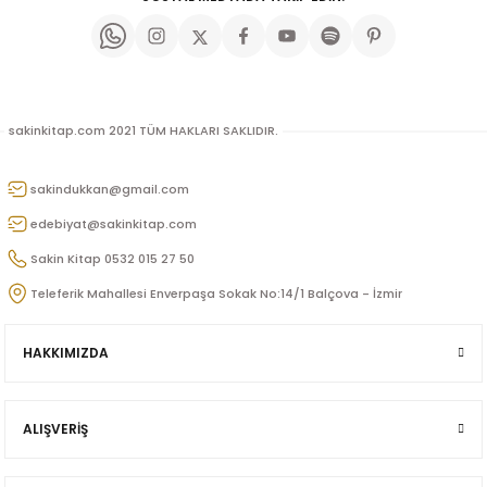
sakinkitap.com 2021 TÜM HAKLARI SAKLIDIR.
sakindukkan@gmail.com
edebiyat@sakinkitap.com
p
Sakin Kitap 0532 015 27 50
Teleferik Mahallesi Enverpaşa Sokak No:14/1 Balçova - İzmir
lu
HAKKIMIZDA
r
ALIŞVERİŞ