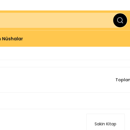
ve Üzeri Alışverişlerinizde
2000 TL
KARGO BEDAVA
 Nüshalar
Toplam
Sakin Kitap