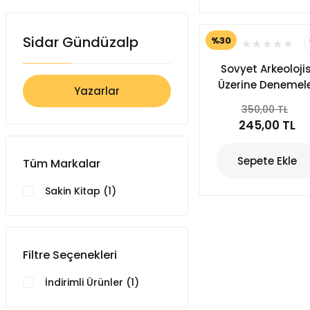
Sidar Gündüzalp
%30
Sovyet Arkeolojis
Üzerine Denemel
Yazarlar
1
350,00 TL
245,00 TL
Sepete Ekle
Tüm Markalar
Sakin Kitap (1)
Filtre Seçenekleri
İndirimli Ürünler (1)