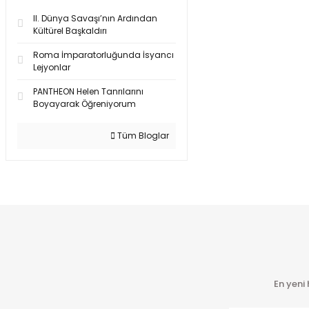
II. Dünya Savaşı’nın Ardından
Kültürel Başkaldırı
Roma İmparatorluğunda İsyancı
Lejyonlar
PANTHEON Helen Tanrılarını
Boyayarak Öğreniyorum
Tüm Bloglar
En yeni