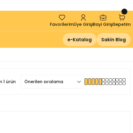
!
Favorilerim
Üye Girişi
Bayi Girişi
Sepetim
e-Katalog
Sakin Blog
 1 ürün