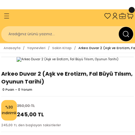
ve Üzeri Alışverişlerinizde
2000 TL
KARGO BEDAVA!
Geri Dön
Geri Dön
Geri Dön
Geri Dön
an
Sakin Kitap
İzmir Büyükşehir Belediyesi
Kitaplığı
Antik Diller
Geçmişten Günümüze Kurtuluşun 100. 
Anasayfa
Yayınevleri
Sakin Kitap
Arkeo Duvar 2 (Aşk ve Erotizm, Fa
Kitap Dizisi
r Belediyesi Kent Kitaplığı
gakaptan
Sakin Akademi
r Belediyesi Yayınları
z
Üniversitesi
Sakin Çocuk
Arkeo Duvar 2 (Aşk ve Erotizm, Fal Büyü Tılsım,
Oyunun Tarihi)
niversitesi Yayınları
ulay
r Belediyesi
0 Puan - 0 Yorum
ürücü
lığı
350,00 TL
%30
er
indirimli
245,00 TL
245,00 TL den başlayan taksitlerle!