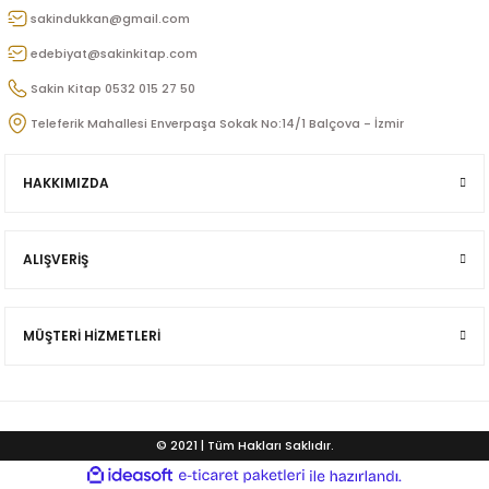
u
sakindukkan@gmail.com
edebiyat@sakinkitap.com
n
Sakin Kitap 0532 015 27 50
Teleferik Mahallesi Enverpaşa Sokak No:14/1 Balçova - İzmir
HAKKIMIZDA
ALIŞVERİŞ
iş
MÜŞTERİ HİZMETLERİ
ü
© 2021 | Tüm Hakları Saklıdır.
ideasoft
ile
e-
Doğan