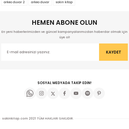
tarafımıza iletebilirsiniz.
arkeo duvar 2
arkeo duvar
sakin kitap
Görüş ve önerileriniz için teşekkür ederiz.
HEMEN ABONE OLUN
Ürün resmi kalitesiz, bozuk veya görüntülenemiyor.
Ürün açıklamasında eksik bilgiler bulunuyor.
En yeni haberlerimizden ve güncel kampanyalarımızdan haberdar olmak için
Ürün bilgilerinde hatalar bulunuyor.
üye ol!
Ürün fiyatı diğer sitelerden daha pahalı.
KAYDET
Bu ürüne benzer farklı alternatifler olmalı.
Orbay
SOSYAL MEDYADA TAKİP EDİN!
Gönder
ak
sakinkitap.com 2021 TÜM HAKLARI SAKLIDIR.