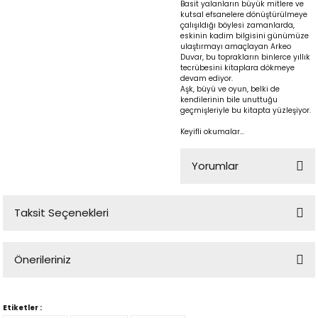
Basit yalanların büyük mitlere ve
kutsal efsanelere dönüştürülmeye
çalışıldığı böylesi zamanlarda,
eskinin kadim bilgisini günümüze
ulaştırmayı amaçlayan Arkeo
Duvar, bu toprakların binlerce yıllık
tecrübesini kitaplara dökmeye
devam ediyor.
Aşk, büyü ve oyun, belki de
kendilerinin bile unuttuğu
geçmişleriyle bu kitapta yüzleşiyor.
Keyifli okumalar...
p
Yorumlar
Taksit Seçenekleri
lu
Bu ürüne ilk yorumu siz yapın!
r
Önerileriniz
Yorum Yaz
Bu ürünün fiyat bilgisi, resim, ürün açıklamalarında ve diğer
konularda yetersiz gördüğünüz noktaları öneri formunu kullanarak
Etiketler :