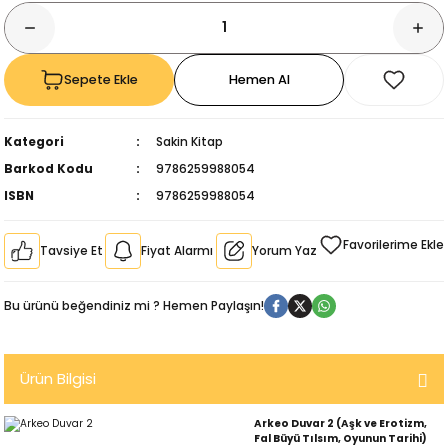
Sepete Ekle
Hemen Al
Kategori
Sakin Kitap
Barkod Kodu
9786259988054
ISBN
9786259988054
Tavsiye Et
Fiyat Alarmı
Yorum Yaz
Bu ürünü beğendiniz mi ? Hemen Paylaşın!
kıl
Ürün Bilgisi
Arkeo Duvar 2 (Aşk ve Erotizm,
Fal Büyü Tılsım, Oyunun Tarihi)