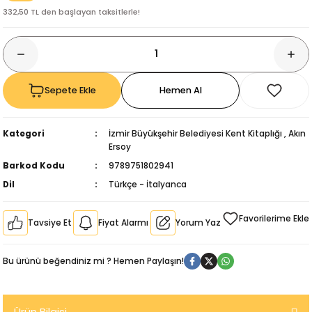
332,50 TL den başlayan taksitlerle!
Sepete Ekle
Hemen Al
Kategori
İzmir Büyükşehir Belediyesi Kent Kitaplığı
,
Akın
Ersoy
Barkod Kodu
9789751802941
Dil
Türkçe - İtalyanca
Tavsiye Et
Fiyat Alarmı
Yorum Yaz
kıl
Bu ürünü beğendiniz mi ? Hemen Paylaşın!
Ürün Bilgisi