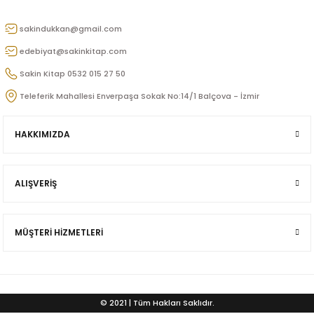
u
sakindukkan@gmail.com
n
edebiyat@sakinkitap.com
Sakin Kitap 0532 015 27 50
Teleferik Mahallesi Enverpaşa Sokak No:14/1 Balçova - İzmir
HAKKIMIZDA
ALIŞVERİŞ
iş
MÜŞTERİ HİZMETLERİ
ü
© 2021 | Tüm Hakları Saklıdır.
Doğan