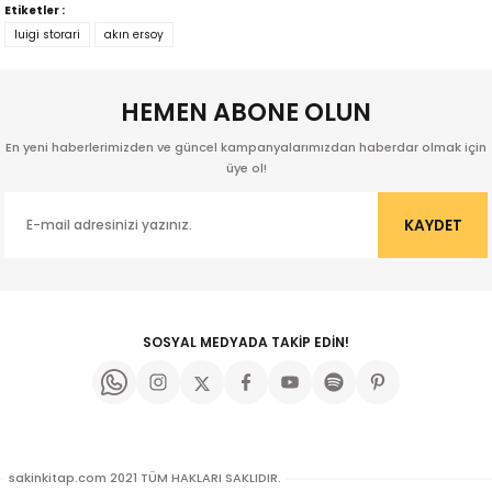
konularda yetersiz gördüğünüz noktaları öneri formunu kullanarak
Etiketler :
tarafımıza iletebilirsiniz.
luigi storari
akın ersoy
Görüş ve önerileriniz için teşekkür ederiz.
HEMEN ABONE OLUN
Ürün resmi kalitesiz, bozuk veya görüntülenemiyor.
Ürün açıklamasında eksik bilgiler bulunuyor.
En yeni haberlerimizden ve güncel kampanyalarımızdan haberdar olmak için
Ürün bilgilerinde hatalar bulunuyor.
üye ol!
Ürün fiyatı diğer sitelerden daha pahalı.
KAYDET
Bu ürüne benzer farklı alternatifler olmalı.
Orbay
SOSYAL MEDYADA TAKİP EDİN!
Gönder
ak
sakinkitap.com 2021 TÜM HAKLARI SAKLIDIR.