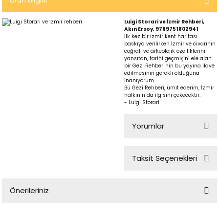
Luigi Storari ve İzmir Rehberi,
Akın Ersoy, 9789751802941
İlk kez bir İzmir kent haritası
baskıya verilirken İzmir ve civarının
coğrafi ve arkeolojik özelliklerini
yansıtan, tarihi geçmişini ele alan
bir Gezi Rehberi'nin bu yayına ilave
edilmesinin gerekli olduğuna
inanıyorum.
Bu Gezi Rehberi, ümit ederim, İzmir
halkının da ilgisini çekecektir.
- Luigi Storari
p
Yorumlar
lu
Taksit Seçenekleri
Bu ürüne ilk yorumu siz yapın!
r
Önerileriniz
Yorum Yaz
Bu ürünün fiyat bilgisi, resim, ürün açıklamalarında ve diğer