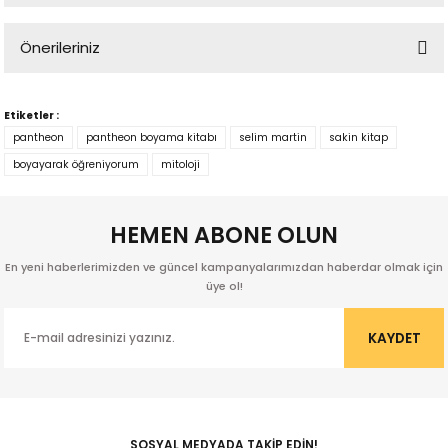
Önerileriniz
Yorum Yaz
Bu ürünün fiyat bilgisi, resim, ürün açıklamalarında ve diğer
konularda yetersiz gördüğünüz noktaları öneri formunu kullanarak
Etiketler :
tarafımıza iletebilirsiniz.
pantheon
pantheon boyama kitabı
selim martin
sakin kitap
Görüş ve önerileriniz için teşekkür ederiz.
boyayarak öğreniyorum
mitoloji
Ürün resmi kalitesiz, bozuk veya görüntülenemiyor.
HEMEN ABONE OLUN
Ürün açıklamasında eksik bilgiler bulunuyor.
Orbay
Ürün bilgilerinde hatalar bulunuyor.
En yeni haberlerimizden ve güncel kampanyalarımızdan haberdar olmak için
Ürün fiyatı diğer sitelerden daha pahalı.
üye ol!
Bu ürüne benzer farklı alternatifler olmalı.
KAYDET
ak
SOSYAL MEDYADA TAKİP EDİN!
Gönder