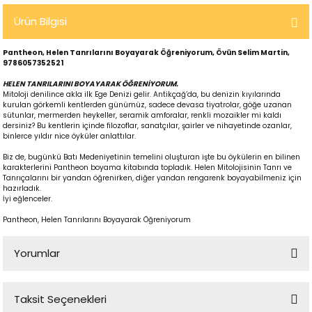
Ürün Bilgisi
Pantheon, Helen Tanrılarını Boyayarak Öğreniyorum, Övün Selim Martin,
9786057352521
HELEN TANRILARINI BOYAYARAK ÖĞRENİYORUM.
Mitoloji denilince akla ilk Ege Denizi gelir. Antikçağ’da, bu denizin kıyılarında
kurulan görkemli kentlerden günümüz, sadece devasa tiyatrolar, göğe uzanan
sütunlar, mermerden heykeller, seramik amforalar, renkli mozaikler mi kaldı
dersiniz? Bu kentlerin içinde filozoflar, sanatçılar, şairler ve nihayetinde ozanlar,
binlerce yıldır nice öyküler anlattılar.
p
Biz de, bugünkü Batı Medeniyetinin temelini oluşturan işte bu öykülerin en bilinen
karakterlerini Pantheon boyama kitabında topladık. Helen Mitolojisinin Tanrı ve
Tanrıçalarını bir yandan öğrenirken, diğer yandan rengarenk boyayabilmeniz için
hazırladık.
İyi eğlenceler.
lu
Pantheon, Helen Tanrılarını Boyayarak Öğreniyorum
r
Yorumlar
Taksit Seçenekleri
Bu ürüne ilk yorumu siz yapın!