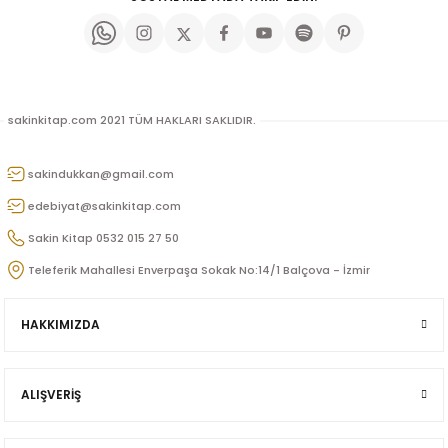
u
n
sakinkitap.com 2021 TÜM HAKLARI SAKLIDIR.
sakindukkan@gmail.com
edebiyat@sakinkitap.com
Sakin Kitap 0532 015 27 50
Teleferik Mahallesi Enverpaşa Sokak No:14/1 Balçova - İzmir
iş
HAKKIMIZDA
ü
ALIŞVERİŞ
Doğan