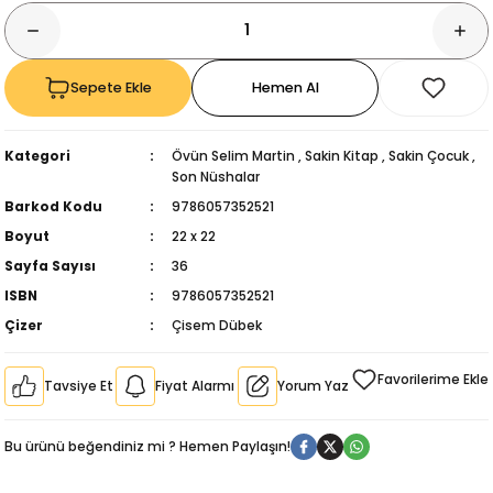
Sepete Ekle
Hemen Al
Kategori
Övün Selim Martin
,
Sakin Kitap
,
Sakin Çocuk
,
Son Nüshalar
Barkod Kodu
9786057352521
Boyut
22 x 22
Sayfa Sayısı
36
ISBN
9786057352521
Çizer
Çisem Dübek
Tavsiye Et
Fiyat Alarmı
Yorum Yaz
kıl
Bu ürünü beğendiniz mi ? Hemen Paylaşın!