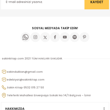
Ürün bilgilerinde hatalar bulunuyor.
KAYDET
Ürün fiyatı diğer sitelerden daha pahalı.
Bu ürüne benzer farklı alternatifler olmalı.
SOSYAL MEDYADA TAKİP EDİN!
Gönder
sakinkitap.com 2021 TÜM HAKLARI SAKLIDIR.
Orbay
sakindukkan@gmail.com
edebiyat@sakinkitap.com
Sakin Kitap 0532 015 27 50
Teleferik Mahallesi Enverpaşa Sokak No:14/1 Balçova - İzmir
ak
HAKKIMIZDA