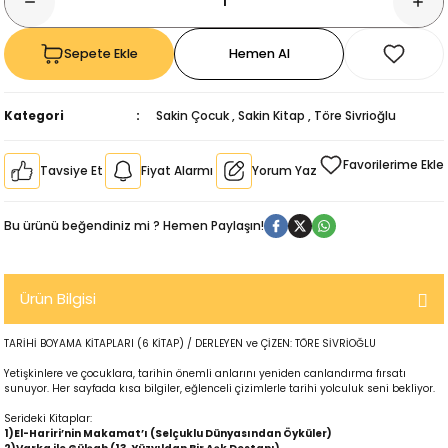
Sepete Ekle
Hemen Al
Kategori
Sakin Çocuk
,
Sakin Kitap
,
Töre Sivrioğlu
Tavsiye Et
Fiyat Alarmı
Yorum Yaz
Bu ürünü beğendiniz mi ? Hemen Paylaşın!
Ürün Bilgisi
TARİHİ BOYAMA KİTAPLARI (6 KİTAP) / DERLEYEN ve ÇİZEN: TÖRE SİVRİOĞLU
kıl
Yetişkinlere ve çocuklara, tarihin önemli anlarını yeniden canlandırma fırsatı
sunuyor. Her sayfada kısa bilgiler, eğlenceli çizimlerle tarihi yolculuk seni bekliyor.
Serideki Kitaplar:
1)El-Hariri’nin Makamat’ı (Selçuklu Dünyasından Öyküler)