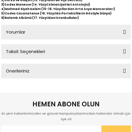
2)Varka ile Gülşah (13. Yüzyıldan Bir Aşk Destanı)
3)Codex Manesse (14. Yüzyıl Alman Şairleri Antolojisi)
4)Mehmed Siyah Kalem (15-16. Yüzyıllardan Orta Asya Manzaraları)
5)Codex Casanatense (16. Yüzyılda Portekizlilerin Gözüyle Dünya)
6)Ralamb Albümü (17. Yüzyıldan İstanbullular)
Yorumlar
Taksit Seçenekleri
Bu ürüne ilk yorumu siz yapın!
p
Önerileriniz
Yorum Yaz
Bu ürünün fiyat bilgisi, resim, ürün açıklamalarında ve diğer
konularda yetersiz gördüğünüz noktaları öneri formunu kullanarak
lu
tarafımıza iletebilirsiniz.
Görüş ve önerileriniz için teşekkür ederiz.
HEMEN ABONE OLUN
r
En yeni haberlerimizden ve güncel kampanyalarımızdan haberdar olmak için
Ürün resmi kalitesiz, bozuk veya görüntülenemiyor.
üye ol!
Ürün açıklamasında eksik bilgiler bulunuyor.